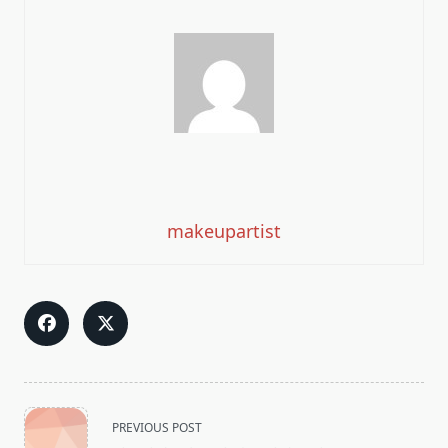
makeupartist
<span
PREVIOUS POST
class="nav-