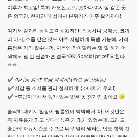
이후가 최고임! 특히 카오산로드, 랏차다 야시장 같은 곳
은 외국인, 현지인 다 섞여서 분위기가 아주 활기차다!
여기서 길거리 음식도 미치겠지만, 잡동사니 공예품, 코끼
리 바지, 소품 같은 것도 아주 저렴하게 득템 가능해. 가격
흥정은 거의 필수니까, 처음엔 깎아달라는 말 말 하기 어
색해도 몇 번 연습하면 결국 ‘OK! Special price!’ 외친다
ㅎㅎ
✔️
야시장 갈 땐 현금 넉넉히! (카드 잘 안받음)
✔️
지갑 등 소지품 관리 철저하게! (소매치기 주의!)
✔️ *후텁지근해서 덮개 있는 얇은 옷 챙기면 좋아요 🙂
솔직히 패키지 일정이 쉴틈없이 빡빡해서 ‘아, 이것만은
꼭 자유롭게 하고 싶다~’ 싶은 거 몇개 있었는데, 그래도
중간에 자유시간도 주므로 너무 염려 말라는 팁도 함께 전
한다! 마사지 몇 번 더 받고 싶어서 일행들이랑 각자 로컬