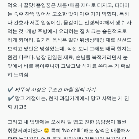
먹으니 꿀맛! 똠얌꿍은 새콤+매콤 제대로 터지고, 파타이
는 숙주 잔뜩 얹어서 고소한 맛이 아주 기가 막혔다. 특히
나 간호사 서준 입장에선, 물갈이는 신경써야해서 생수 사
먹는 것+개방 주방에서 요리하는 집 체크는 습관적으로
하게 되더라. 길거리 음식은 일단 위생상태랑 재료 신선도
보려고 몇번은 망설였는데, 직접 보니 그래도 태국 현지는
완전 다르다. 냉장 진열된 재료, 손님들 북적거리면서 눈
앞에서 바로 볶아주니까 그날그날 식재료 쓴다는 거 확실
히 느껴짐.
✔️
짜뚜짝 시장은 무조건 아침 일찍 가기.
✔️
망고 계절에는, 현지 과일가게에서 망고 사먹는 게 진
짜 최고!!
그리고 내 입맛에는 오히려 덜 맵고 진한 똠얌꿍이 훨씬
취향저격이었다 🙂 특히 ‘No chili!’ 해도 살짝은 매콤해서
깜짝 놀라지만, 얼음 콜라 한잔이랑 곁들이면 현지인 다