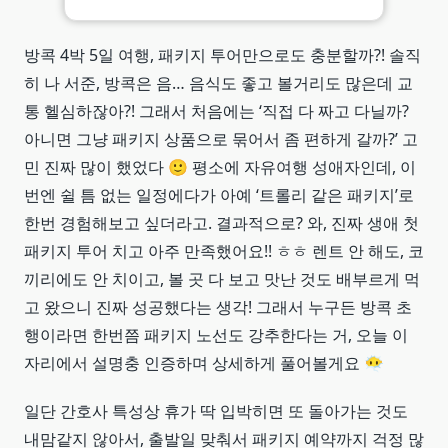
방콕 4박 5일 여행, 패키지 투어만으로도 충분할까?! 솔직
히 나 서준, 방콕은 음… 음식도 좋고 볼거리도 많은데 교
통 헬심하잖아?! 그래서 처음에는 ‘직접 다 짜고 다닐까?
아니면 그냥 패키지 상품으로 묶어서 좀 편하게 갈까?’ 고
민 진짜 많이 했었다 🙂 평소에 자유여행 성애자인데, 이
번엔 쉴 틈 없는 일정에다가 아예 ‘트롤리 같은 패키지’로
한번 경험해보고 싶더라고. 결과적으로? 와, 진짜 생애 첫
패키지 투어 치고 아주 만족했어요!! ㅎㅎ 렌트 안 해도, 코
끼리에도 안 치이고, 볼 곳 다 보고 맛난 것도 배부르게 먹
고 왔으니 진짜 성공했다는 생각! 그래서 누구든 방콕 초
행이라면 한번쯤 패키지 노선도 강추한다는 거, 오늘 이
자리에서 설명충 인증하며 상세하게 풀어볼게요 😶‍🌫️
일단 간호사 특성상 휴가 딱 입박히면 또 돌아가는 것도
내맘같지 않아서, 출발일 맞춰서 패키지 예약까지 걱정 많