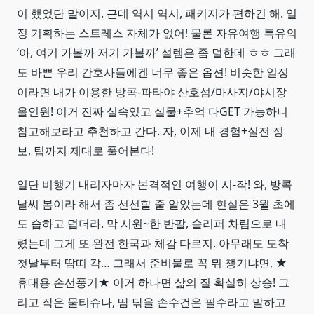
이 했었단 말이지. 근데 역시 역시, 패키지가 편하긴 해. 일
정 기획하는 스트레스 자체가 없어! 물론 자유여행 특유의
‘아, 여기 가볼까 저기 가볼까’ 설렘은 좀 덜한데 ㅎㅎ 그래
도 바쁜 우리 간호사들에겐 너무 좋은 옵션! 비슷한 일정
이라면 내가 이용한 방콕-파타야 산호섬/마사지/야시장
올인원! 이거 진짜 실속있고 실물+추억 다GET 가능하니
참고해보라고 추천하고 간다. 자, 이제 내 경험+실전 정
보, 팁까지 제대로 풀어본다!
일단 비행기 내리자마자 본격적인 여행이 시-작! 와, 방콕
날씨 봄이라 해서 좀 선선할 줄 알았는데 현실은 3월 초에
도 습하고 덥더라. 막 시원~한 반팔, 슬리퍼 차림으로 내
렸는데 그게 또 완전 한국과 체감 다르지. 아무래도 도착
첫날부터 땀띠 각… 그래서 준비물로 꼭 뭐 챙기냐면, ★
휴대용 손선풍기★ 이거 하나면 삶의 질 확실히 상승! 그
리고 작은 물티슈나, 땀 닦을 손수건은 필수라고 말하고