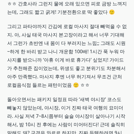
ㅎㅎ 간호사라 그런지 물에 오래 있으면 피로 금방 느껴지
는데, 그래도 짧고 굵게! 기분전환으로 딱 좋았다 🙂
그리고 파타야까지 간김에 로컬 마사지 절대 빼먹을 수 없
지. 아, 사실 태국 마사지 본고장이라고 해서 너무 기대해
서 그런가 초반엔 내 몸이 다 부러지는 느낌;; 그래도 시원
~하게 한 바리 받고 나니 개운함 100배! 1시간 푹 누워 마
사지를 받으니까 ‘아휴 이게 바로 휴가다’ 싶었지! 가이드
가 추천해준 집이었는데, 위생도 좋고 분위기도 차분해서
아주 만족했다. 마사지 후엔 너무 허기져서 무조건 근처
로컬음식점 들르는 패턴이었음 🙂 ㅎㅎ
돌아오면서는 패키지 일정표 따라 ‘새벽 야시장’ 코스도
빼놓지 않았는데, 야시장, 이거 진짜 태국 여행의 묘미더
라. 사실 저녁 7~8시쯤부터 슬슬 야시장이 살아나기 시작
해서, 밤 10시 전 후에는 사람이 미어터진다! 근데 솔직히
말해도 돼? 구경은 와르르 하지만, 진짜 득템하려면 9시