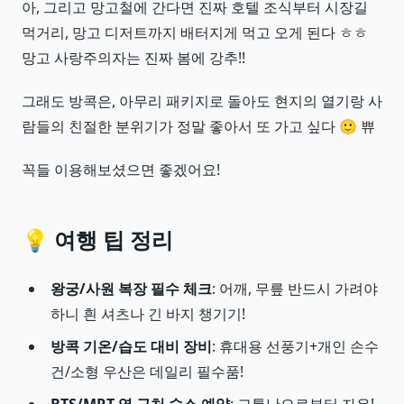
아, 그리고 망고철에 간다면 진짜 호텔 조식부터 시장길
먹거리, 망고 디저트까지 배터지게 먹고 오게 된다 ㅎㅎ
망고 사랑주의자는 진짜 봄에 강추!!
그래도 방콕은, 아무리 패키지로 돌아도 현지의 열기랑 사
람들의 친절한 분위기가 정말 좋아서 또 가고 싶다 🙂 쀼
꼭들 이용해보셨으면 좋겠어요!
💡 여행 팁 정리
왕궁/사원 복장 필수 체크
: 어깨, 무릎 반드시 가려야
하니 흰 셔츠나 긴 바지 챙기기!
방콕 기온/습도 대비 장비
: 휴대용 선풍기+개인 손수
건/소형 우산은 데일리 필수품!
BTS/MRT 역 근처 숙소 예약
: 교통난으로부터 자유!