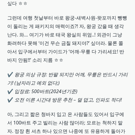
싶다 ㅎㅎ
그런데 여행 첫날부터 바로 왕궁-새벽사원-왓포까지 뺑뺑
이 돌리는 게 패키지의 매력이죠?! 자, 왕궁 갔을 때 생각
난다. 와… 여기가 바로 태국 왕실의 위엄..! 외관이 그냥
화려하다 못해 ‘이건 무슨 금칠 돼지야?’ 싶더라. 물론 쫄
아서 입구에서부터 가이드가 ‘어깨-무릎 다 가리세요! 반
바지 안됨!!’ 소리 지름 ㅎㅎ
✔️
왕궁 의상 규정: 반팔 되지만 어깨, 무릎은 반드시 가리
기! (남자라고 예외 없다;)
✔️
입장료: 500바트(2024년기준)
✔️
오전 이른 시간대 방문 추천 – 덜 덥고, 인파도 적다!
아, 그리고 짧은 청바지 입고 온 사람들도 있어서 입구에
서 100바트 주고 빌리는 사람 많더라; 모르는 척하지 말
자. 정장 흰 셔츠 하나 있으면 나중에 또 유용하게 돌아가