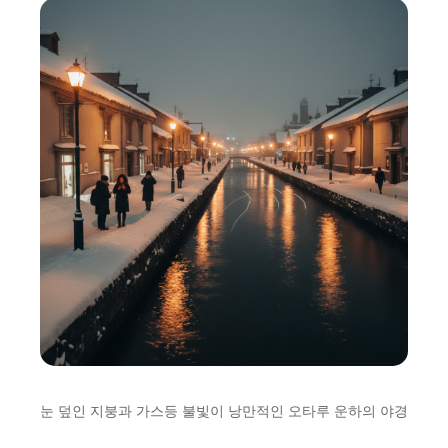
눈 덮인 지붕과 가스등 불빛이 낭만적인 오타루 운하의 야경