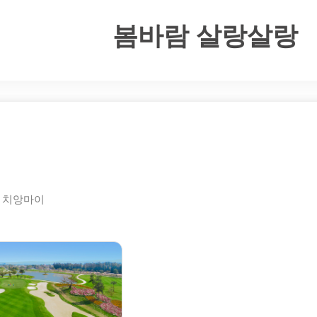
봄바람 살랑살랑
,
치앙마이