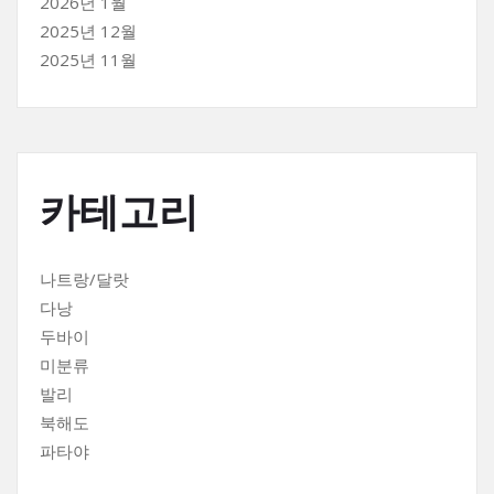
2026년 1월
2025년 12월
2025년 11월
카테고리
나트랑/달랏
다낭
두바이
미분류
발리
북해도
파타야