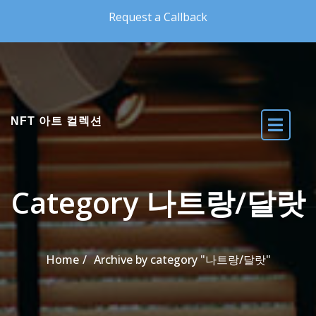
Skip to the content
Request a Callback
NFT 아트 컬렉션
Category 나트랑/달랏
Home
Archive by category "나트랑/달랏"