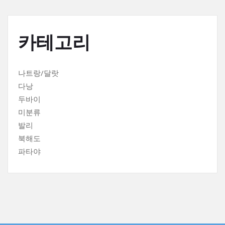
카테고리
나트랑/달랏
다낭
두바이
미분류
발리
북해도
파타야