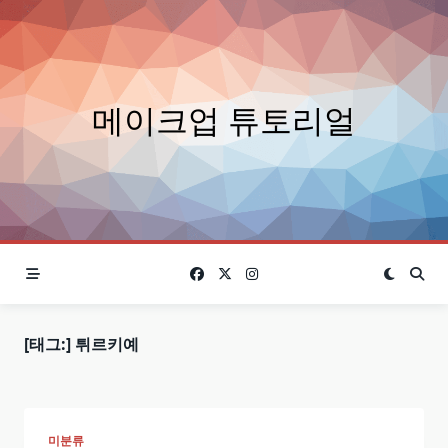
Skip
to
content
메이크업 튜토리얼
[태그:]
튀르키예
미분류