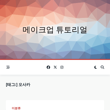
Skip
to
content
메이크업 튜토리얼
[태그:]
오사카
미분류