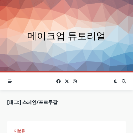
Skip
to
content
메이크업 튜토리얼
[태그:]
스페인/포르투갈
미분류