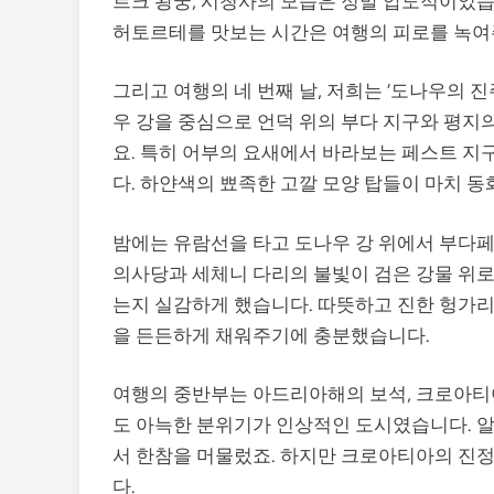
르크 왕궁, 시청사의 모습은 정말 압도적이었습
허토르테를 맛보는 시간은 여행의 피로를 녹여
그리고 여행의 네 번째 날, 저희는 ‘도나우의 
우 강을 중심으로 언덕 위의 부다 지구와 평지
요. 특히 어부의 요새에서 바라보는 페스트 
다. 하얀색의 뾰족한 고깔 모양 탑들이 마치 동
밤에는 유람선을 타고 도나우 강 위에서 부다
의사당과 세체니 다리의 불빛이 검은 강물 위로
는지 실감하게 했습니다. 따뜻하고 진한 헝가리 
을 든든하게 채워주기에 충분했습니다.
여행의 중반부는 아드리아해의 보석, 크로아
도 아늑한 분위기가 인상적인 도시였습니다. 알
서 한참을 머물렀죠. 하지만 크로아티아의 
다.