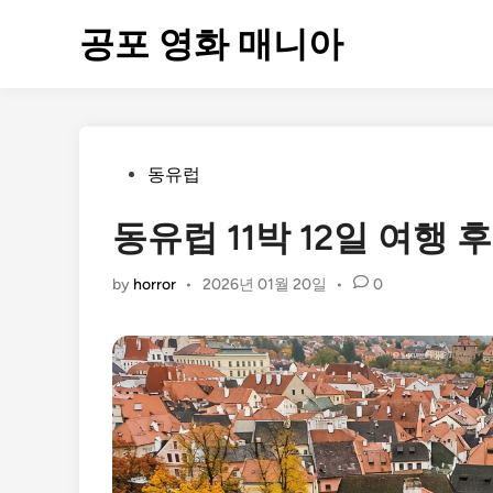
Skip
공포 영화 매니아
to
content
Posted
동유럽
in
동유럽 11박 12일 여행 
by
horror
•
2026년 01월 20일
•
0